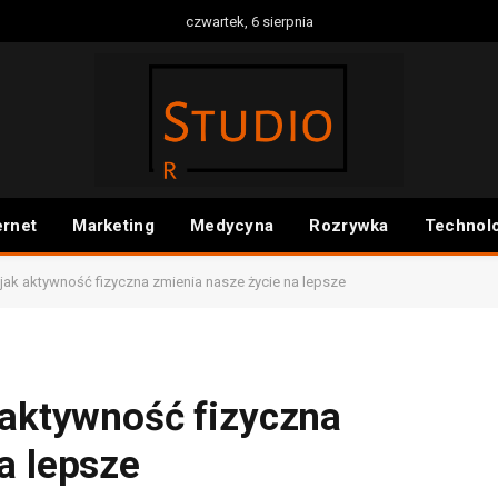
czwartek, 6 sierpnia
ernet
Marketing
Medycyna
Rozrywka
Technol
jak aktywność fizyczna zmienia nasze życie na lepsze
 aktywność fizyczna
a lepsze