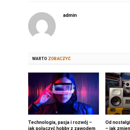
admin
WARTO
ZOBACZYĆ
Technologia, pasja i rozwój –
Od nostalg
jak połączyć hobby z zawodem
– jak zmien