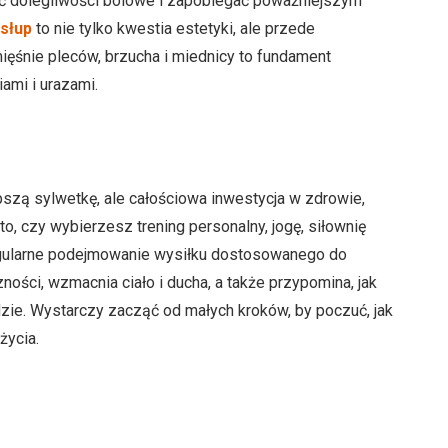
ć dolegliwości bólowe i zapobiegać poważniejszym
słup
to nie tylko kwestia estetyki, ale przede
ięśnie pleców, brzucha i miednicy to fundament
iami i urazami.
pszą sylwetkę, ale całościowa inwestycja w zdrowie,
o, czy wybierzesz trening personalny, jogę, siłownię
regularne podejmowanie wysiłku dostosowanego do
ości, wzmacnia ciało i ducha, a także przypomina, jak
zie. Wystarczy zacząć od małych kroków, by poczuć, jak
życia.