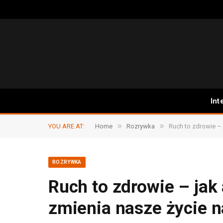
Int
»
»
YOU ARE AT:
Home
Rozrywka
Ruch to zdrowie – 
ROZRYWKA
Ruch to zdrowie – jak
zmienia nasze życie n