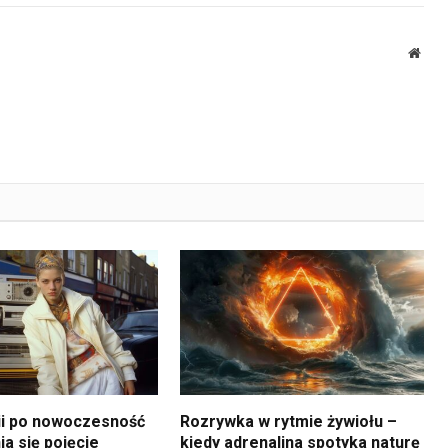
Webs
ii po nowoczesność
Rozrywka w rytmie żywiołu –
ia się pojęcie
kiedy adrenalina spotyka naturę