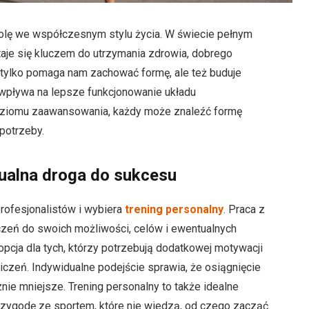
olę we współczesnym stylu życia. W świecie pełnym
 staje się kluczem do utrzymania zdrowia, dobrego
e tylko pomaga nam zachować formę, ale też buduje
 wpływa na lepsze funkcjonowanie układu
poziomu zaawansowania, każdy może znaleźć formę
 potrzeby.
dualna droga do sukcesu
rofesjonalistów i wybiera
trening personalny
. Praca z
czeń do swoich możliwości, celów i ewentualnych
pcja dla tych, którzy potrzebują dodatkowej motywacji
czeń. Indywidualne podejście sprawia, że osiągnięcie
nie mniejsze. Trening personalny to także idealne
zygodę ze sportem, które nie wiedzą, od czego zacząć.