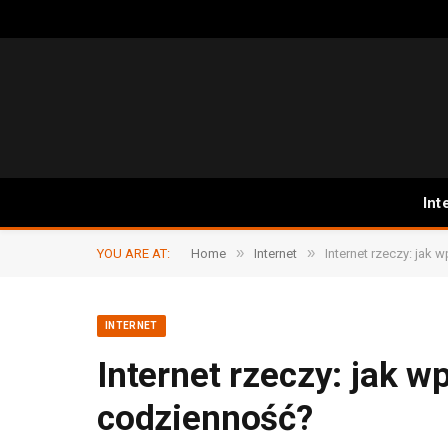
Int
»
»
YOU ARE AT:
Home
Internet
Internet rzeczy: jak
INTERNET
Internet rzeczy: jak 
codzienność?