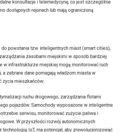
 zdalne konsultacje i telemedycynę, co jest szczególnie
udno dostępnych rejonach lub mają ograniczoną
do powstania tzw. inteligentnych miast (smart cities),
 zarządzania zasobami miejskimi w sposób bardziej
e w infrastrukturze miejskiej mogą monitorować ruch
ii, a zebrane dane pomagają władzom miasta w
ść życia mieszkańców.
tymalizacji ruchu drogowego, zarządzania flotami
znego pojazdów. Samochody wyposażone w inteligentne
trzebie serwisu, monitorować zużycie paliwa i
drogowe. W przyszłości rozwój autonomicznych
 technologią IoT, ma potencjał, aby zrewolucjonizować