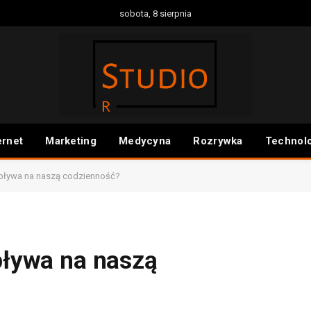
sobota, 8 sierpnia
ernet
Marketing
Medycyna
Rozrywka
Technol
 wpływa na naszą codzienność?
wpływa na naszą