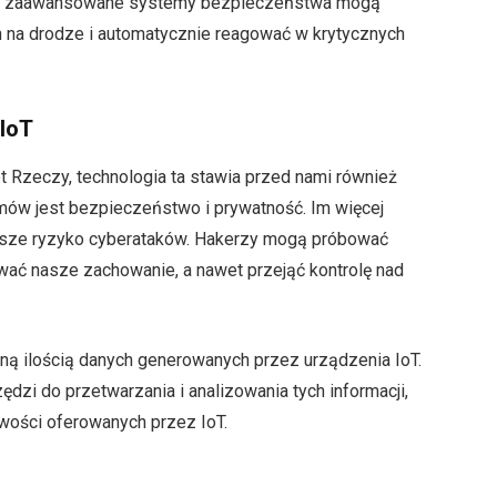
ią, zaawansowane systemy bezpieczeństwa mogą
na drodze i automatycznie reagować w krytycznych
 IoT
et Rzeczy, technologia ta stawia przed nami również
ów jest bezpieczeństwo i prywatność. Im więcej
ększe ryzyko cyberataków. Hakerzy mogą próbować
ać nasze zachowanie, a nawet przejąć kontrolę nad
ą ilością danych generowanych przez urządzenia IoT.
dzi do przetwarzania i analizowania tych informacji,
wości oferowanych przez IoT.