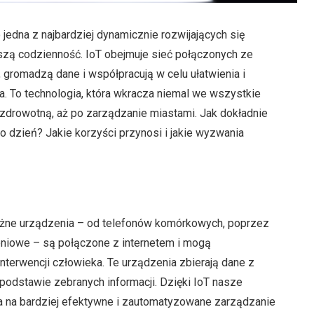
to jedna z najbardziej dynamicznie rozwijających się
naszą codzienność. IoT obejmuje sieć połączonych ze
 gromadzą dane i współpracują w celu ułatwienia i
. To technologia, która wkracza niemal we wszystkie
 zdrowotną, aż po zarządzanie miastami. Jak dokładnie
o dzień? Jakie korzyści przynosi i jakie wyzwania
 różne urządzenia – od telefonów komórkowych, poprzez
eniowe – są połączone z internetem i mogą
terwencji człowieka. Te urządzenia zbierają dane z
a podstawie zebranych informacji. Dzięki IoT nasze
ala na bardziej efektywne i zautomatyzowane zarządzanie